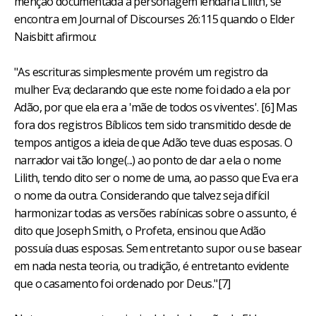
menção documentada à personagem lendária Lilith, se
encontra em Journal of Discourses 26:115 quando o Elder
Naisbitt afirmou:
"As escrituras simplesmente provém um registro da
mulher Eva; declarando que este nome foi dado a ela por
Adão, por que ela era a 'mãe de todos os viventes'. [6] Mas
fora dos registros Bíblicos tem sido transmitido desde de
tempos antigos a ideia de que Adão teve duas esposas. O
narrador vai tão longe(...) ao ponto de dar a ela o nome
Lilith, tendo dito ser o nome de uma, ao passo que Eva era
o nome da outra. Considerando que talvez seja difícil
harmonizar todas as versões rabínicas sobre o assunto, é
dito que Joseph Smith, o Profeta, ensinou que Adão
possuía duas esposas. Sem entretanto supor ou se basear
em nada nesta teoria, ou tradição, é entretanto evidente
que o casamento foi ordenado por Deus."[7]