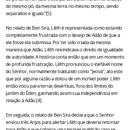
do mesmo pó, da mesma terra no mesmo tempo, sendo
separados e iguais."[5]
No relato de Ben Sira, Lilith é representada como estando
completamente frustrada com o desejo de Adão de que a
ele fosse ela submissa. Por ter sido criada da mesma
maneira que Adão, Lilith reivindicava o direito de igualdade
de autoridade. A história conta então que em um momento
de profunda frustração, Lilith pronunciou o inefável nome
do Senhor, normalmente traduzido como "Jeová", ato este
que por alguma razão a dotou de um incrível poder. Lilith
então voou para terras desérticas, fora dos limites do
Jardim do Éden, ganhando assim sua independência em
relação à Adão.[4]
Em seguida, o relato de Ben Sira declara que o Senhor
enviou três Anjos para alertar Lilith que deveria retornar
para Adão e que sofreria uma terrível maldição caso se