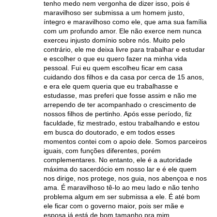
tenho medo nem vergonha de dizer isso, pois é
maravilhoso ser submissa a um homem justo,
íntegro e maravilhoso como ele, que ama sua família
com um profundo amor. Ele não exerce nem nunca
exerceu injusto domínio sobre nós. Muito pelo
contrário, ele me deixa livre para trabalhar e estudar
e escolher o que eu quero fazer na minha vida
pessoal. Fui eu quem escolheu ficar em casa
cuidando dos filhos e da casa por cerca de 15 anos,
e era ele quem queria que eu trabalhasse e
estudasse, mas preferi que fosse assim e não me
arrependo de ter acompanhado o crescimento de
nossos filhos de pertinho. Após esse período, fiz
faculdade, fiz mestrado, estou trabalhando e estou
em busca do doutorado, e em todos esses
momentos contei com o apoio dele. Somos parceiros
iguais, com funções diferentes, porém
complementares. No entanto, ele é a autoridade
máxima do sacerdócio em nosso lar e é ele quem
nos dirige, nos protege, nos guia, nos abençoa e nos
ama. É maravilhoso tê-lo ao meu lado e não tenho
problema algum em ser submissa a ele. É até bom
ele ficar com o governo maior, pois ser mãe e
esposa já está de bom tamanho pra mim.