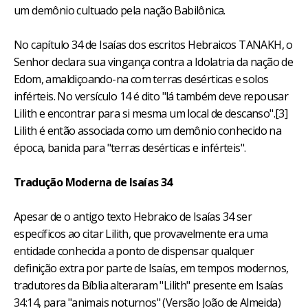
um demônio cultuado pela nação Babilônica.
No capítulo 34 de Isaías dos escritos Hebraicos TANAKH, o
Senhor declara sua vingança contra a Idolatria da nação de
Edom, amaldiçoando-na com terras desérticas e solos
inférteis. No versículo 14 é dito "lá também deve repousar
Lilith e encontrar para si mesma um local de descanso".[3]
Lilith é então associada como um demônio conhecido na
época, banida para "terras desérticas e inférteis".
Tradução Moderna de Isaías 34
Apesar de o antigo texto Hebraico de Isaías 34 ser
específicos ao citar Lilith, que provavelmente era uma
entidade conhecida a ponto de dispensar qualquer
definição extra por parte de Isaías, em tempos modernos,
tradutores da Bíblia alteraram "Lilith" presente em Isaías
34:14, para "animais noturnos" (Versão João de Almeida)