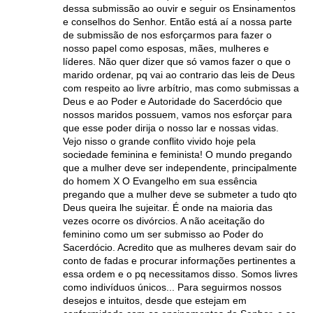
dessa submissão ao ouvir e seguir os Ensinamentos
e conselhos do Senhor. Então está aí a nossa parte
de submissão de nos esforçarmos para fazer o
nosso papel como esposas, mães, mulheres e
líderes. Não quer dizer que só vamos fazer o que o
marido ordenar, pq vai ao contrario das leis de Deus
com respeito ao livre arbítrio, mas como submissas a
Deus e ao Poder e Autoridade do Sacerdócio que
nossos maridos possuem, vamos nos esforçar para
que esse poder dirija o nosso lar e nossas vidas.
Vejo nisso o grande conflito vivido hoje pela
sociedade feminina e feminista! O mundo pregando
que a mulher deve ser independente, principalmente
do homem X O Evangelho em sua essência
pregando que a mulher deve se submeter a tudo qto
Deus queira lhe sujeitar. É onde na maioria das
vezes ocorre os divórcios. A não aceitação do
feminino como um ser submisso ao Poder do
Sacerdócio. Acredito que as mulheres devam sair do
conto de fadas e procurar informações pertinentes a
essa ordem e o pq necessitamos disso. Somos livres
como indivíduos únicos... Para seguirmos nossos
desejos e intuitos, desde que estejam em