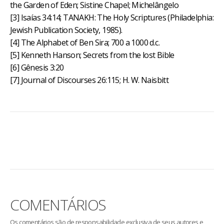
the Garden of Eden; Sistine Chapel; Michelângelo
[3] Isaías 34:14; TANAKH: The Holy Scriptures (Philadelphia:
Jewish Publication Society, 1985).
[4] The Alphabet of Ben Sira; 700 a 1000 d.c.
[5] Kenneth Hanson; Secrets from the lost Bible
[6] Gênesis 3:20
[7] Journal of Discourses 26:115; H. W. Naisbitt
COMENTÁRIOS
Os comentários são de responsabilidade exclusiva de seus autores e