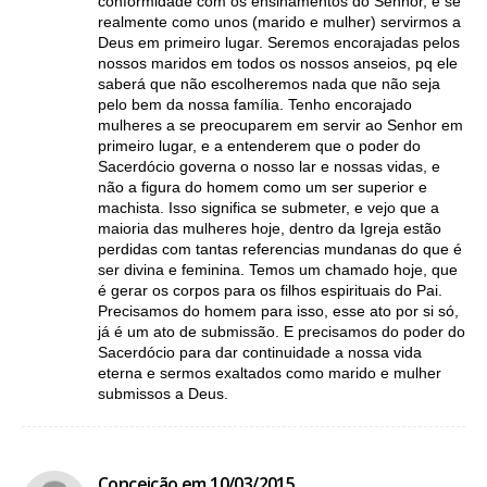
conformidade com os ensinamentos do Senhor, e se
realmente como unos (marido e mulher) servirmos a
Deus em primeiro lugar. Seremos encorajadas pelos
nossos maridos em todos os nossos anseios, pq ele
saberá que não escolheremos nada que não seja
pelo bem da nossa família. Tenho encorajado
mulheres a se preocuparem em servir ao Senhor em
primeiro lugar, e a entenderem que o poder do
Sacerdócio governa o nosso lar e nossas vidas, e
não a figura do homem como um ser superior e
machista. Isso significa se submeter, e vejo que a
maioria das mulheres hoje, dentro da Igreja estão
perdidas com tantas referencias mundanas do que é
ser divina e feminina. Temos um chamado hoje, que
é gerar os corpos para os filhos espirituais do Pai.
Precisamos do homem para isso, esse ato por si só,
já é um ato de submissão. E precisamos do poder do
Sacerdócio para dar continuidade a nossa vida
eterna e sermos exaltados como marido e mulher
submissos a Deus.
Conceição em 10/03/2015