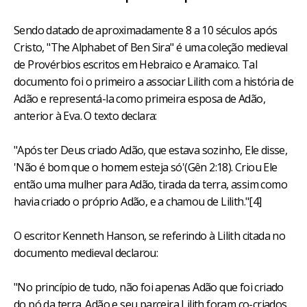
Sendo datado de aproximadamente 8 a 10 séculos após
Cristo, "The Alphabet of Ben Sira" é uma coleção medieval
de Provérbios escritos em Hebraico e Aramaico. Tal
documento foi o primeiro a associar Lilith com a história de
Adão e representá-la como primeira esposa de Adão,
anterior à Eva. O texto declara:
"Após ter Deus criado Adão, que estava sozinho, Ele disse,
'Não é bom que o homem esteja só'(Gên 2:18). Criou Ele
então uma mulher para Adão, tirada da terra, assim como
havia criado o próprio Adão, e a chamou de Lilith."[4]
O escritor Kenneth Hanson, se referindo à Lilith citada no
documento medieval declarou:
"No princípio de tudo, não foi apenas Adão que foi criado
do pó da terra. Adão e seu parceira Lilith foram co-criados